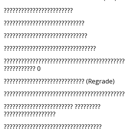
????????????????????????
????????????????????????????
?????????????????????????????
????????????????????????????????
??????????????????????????????????????????
??????????? 0
???????????????????????????? (Regrade)
??????????????????????????????????????????
???????????????????????? ?????????
??????????????????
??????????????????????????????????